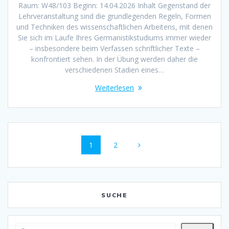
Raum: W48/103 Beginn: 14.04.2026 Inhalt Gegenstand der
Lehrveranstaltung sind die grundlegenden Regeln, Formen
und Techniken des wissenschaftlichen Arbeitens, mit denen
Sie sich im Laufe Ihres Germanistikstudiums immer wieder
– insbesondere beim Verfassen schriftlicher Texte –
konfrontiert sehen. In der Übung werden daher die
verschiedenen Stadien eines…
Weiterlesen
Beitragsnavigation
Seite
1
Seite
2
SUCHE