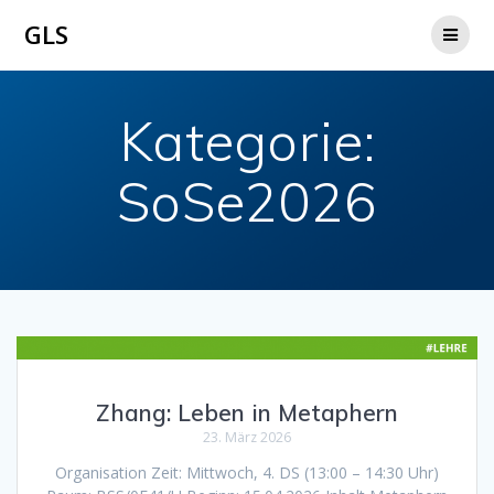
Zum
GLS
Inhalt
springen
Kategorie:
SoSe2026
Zhang: Leben in Metaphern
23. März 2026
Organisation Zeit: Mittwoch, 4. DS (13:00 – 14:30 Uhr)