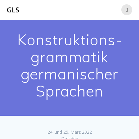
Zum
GLS
Inhalt
springen
Konstruktions­
grammatik
germani­scher
Sprachen
24. und 25. März 2022
Dresden