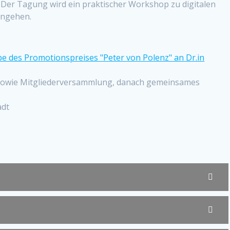
. Der Tagung wird ein praktischer Workshop zu digitalen
angehen.
be des Promotionspreises "Peter von Polenz" an Dr.in
g sowie Mitgliederversammlung, danach gemeinsames
adt