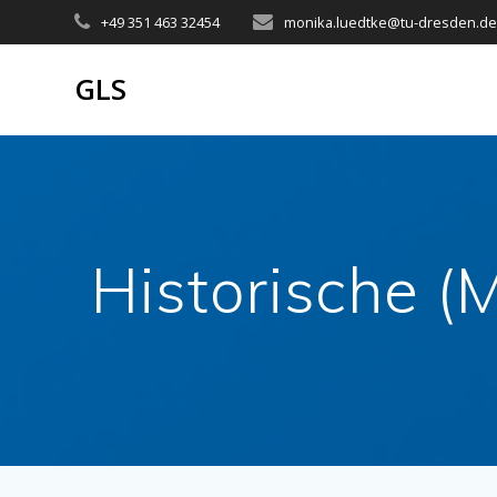
Zum
+49 351 463 32454
monika.luedtke@tu-dresden.d
Inhalt
springen
GLS
Historische 