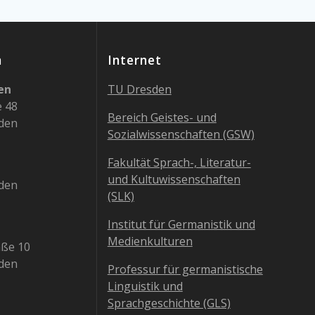
n
Internet
en
TU Dresden
e 48
Bereich Geistes- und
den
Sozialwissenschaften (GSW)
Fakultät Sprach-, Literatur-
und Kultuwissenschaften
den
(SLK)
Institut für Germanistik und
Medienkulturen
aße 10
den
Professur für germanistische
Linguistik und
Sprachgeschichte (GLS)