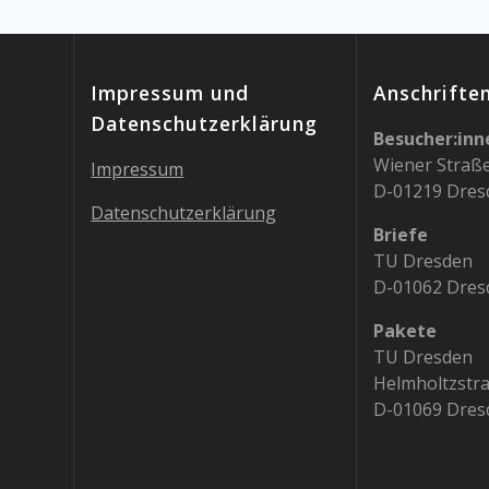
Impressum und
Anschrifte
Datenschutzerklärung
Besucher:inn
Wiener Straß
Impressum
D-01219 Dres
Datenschutzerklärung
Briefe
TU Dresden
D-01062 Dres
Pakete
TU Dresden
Helmholtzstr
D-01069 Dres