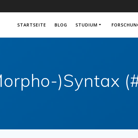
e
STARTSEITE
BLOG
STUDIUM
FORSCHUN
(Morpho-)Syntax