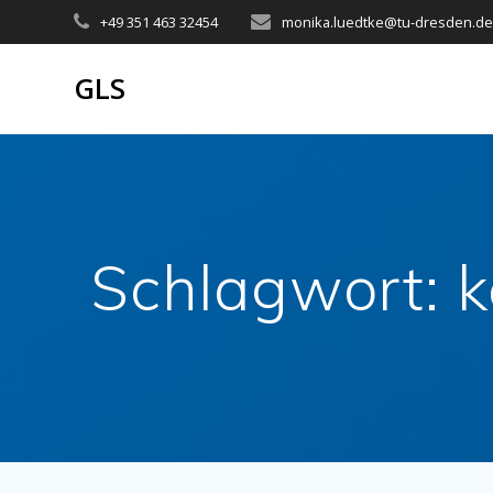
Zum
+49 351 463 32454
monika.luedtke@tu-dresden.d
Inhalt
springen
GLS
Schlagwort:
k