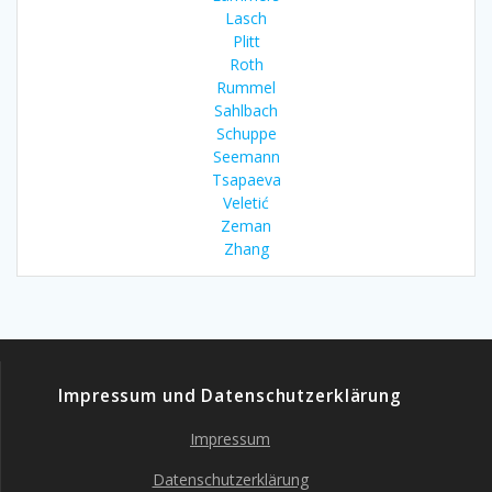
Lasch
Plitt
Roth
Rummel
Sahlbach
Schuppe
Seemann
Tsapaeva
Veletić
Zeman
Zhang
Impressum und Datenschutzerklärung
Impressum
Datenschutzerklärung