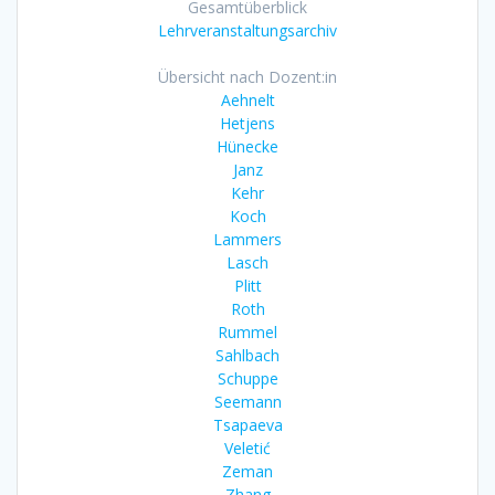
Gesamtüberblick
Lehrveranstaltungsarchiv
Übersicht nach Dozent:in
Aehnelt
Hetjens
Hünecke
Janz
Kehr
Koch
Lammers
Lasch
Plitt
Roth
Rummel
Sahlbach
Schuppe
Seemann
Tsapaeva
Veletić
Zeman
Zhang