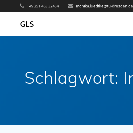
Zum
+49 351 463 32454
monika.luedtke@tu-dresden.d
Inhalt
springen
GLS
Schlagwort:
I