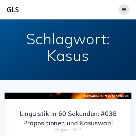
Zum
GLS
Inhalt
springen
Schlagwort:
Kasus
Linguistik in 60 Sekunden: #038
Präpositionen und Kasuswahl
28. Januar 2018