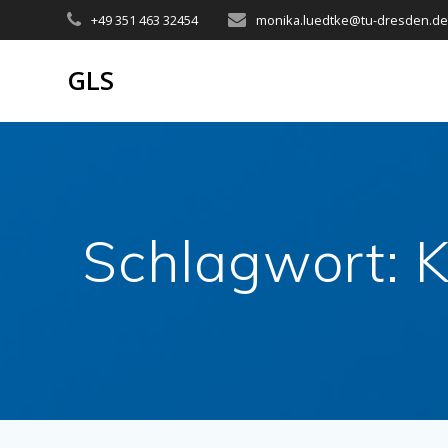
Zum
+49 351 463 32454
monika.luedtke@tu-dresden.d
Inhalt
springen
GLS
Schlagwort:
K