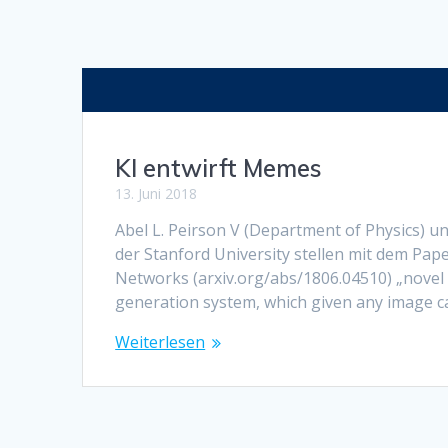
KI entwirft Memes
13. Juni 2018
Abel L. Peirson V (Department of Physics) u
der Stanford University stellen mit dem P
Networks (arxiv.org/abs/1806.04510) „nove
generation system, which given any image 
Weiterlesen