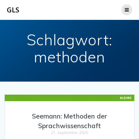
Zum
GLS
Inhalt
springen
Schlagwort:
methoden
Seemann: Methoden der
Sprachwissenschaft
21. September 2020