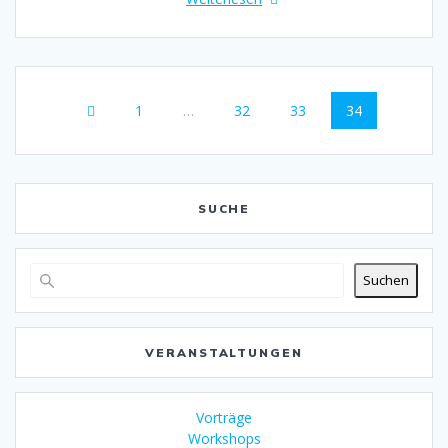
Beitragsnavigation
Seite
1
…
Seite
32
Seite
33
Seite
34
SUCHE
Suchen
VERANSTALTUNGEN
Vorträge
Workshops