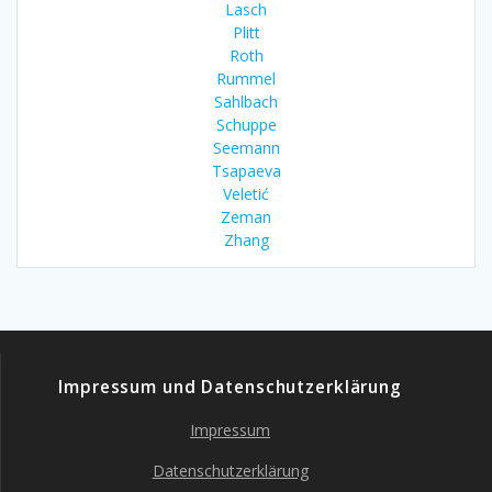
Lasch
Plitt
Roth
Rummel
Sahlbach
Schuppe
Seemann
Tsapaeva
Veletić
Zeman
Zhang
Impressum und Datenschutzerklärung
Impressum
Datenschutzerklärung