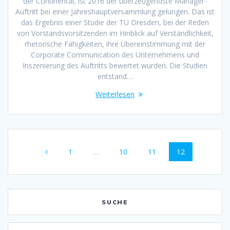
der Continental, ist 2016 der überzeugendste Manager-
Auftritt bei einer Jahreshauptversammlung gelungen. Das ist
das Ergebnis einer Studie der TU Dresden, bei der Reden
von Vorstandsvorsitzenden im Hinblick auf Verständlichkeit,
rhetorische Fähigkeiten, ihre Übereinstimmung mit der
Corporate Communication des Unternehmens und
Inszenierung des Auftritts bewertet wurden. Die Studien
entstand…
Weiterlesen
Beitragsnavigation
Seite
1
…
Seite
10
Seite
11
Seite
12
SUCHE