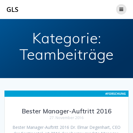
Zum
GLS
Inhalt
springen
Kategorie:
Teambeiträge
Bester Manager-Auftritt 2016
27. November 2016
Bester Manager-Auftritt 2016 Dr. Elmar Degenhart, CEO