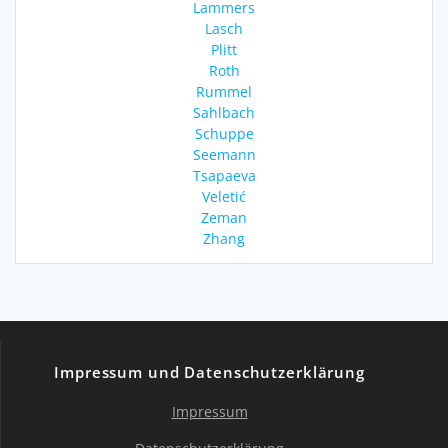
Lammers
Lasch
Plitt
Roth
Rummel
Sahlbach
Schuppe
Seemann
Tsapaeva
Veletić
Zeman
Zhang
Impressum und Datenschutzerklärung
Impressum