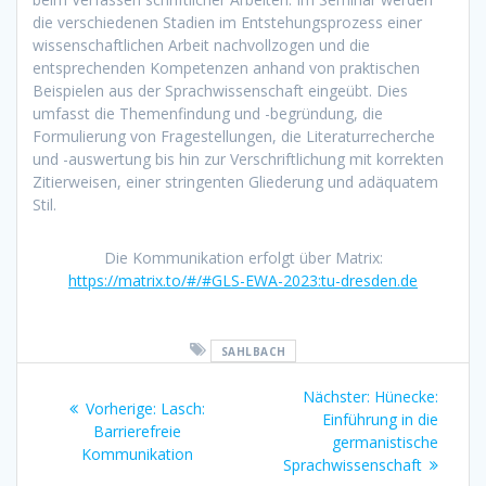
die verschiedenen Stadien im Entstehungsprozess einer
wissenschaftlichen Arbeit nachvollzogen und die
entsprechenden Kompetenzen anhand von praktischen
Beispielen aus der Sprachwissenschaft eingeübt. Dies
umfasst die Themenfindung und -begründung, die
Formulierung von Fragestellungen, die Literaturrecherche
und -auswertung bis hin zur Verschriftlichung mit korrekten
Zitierweisen, einer stringenten Gliederung und adäquatem
Stil.
Die Kommunikation erfolgt über Matrix:
https://matrix.to/#/#GLS-EWA-2023:tu-dresden.de
SAHLBACH
Beitragsnavigation
Nächster:
Nächster
Hünecke:
Vorherige:
Vorheriger
Lasch:
Einführung in die
Beitrag:
Barrierefreie
Beitrag:
germanistische
Kommunikation
Sprachwissenschaft