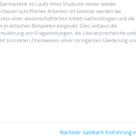
r Germanistik im Laufe Ihres Studiums immer wieder
fassen schriftlicher Arbeiten. Im Seminar werden die
ess einer wissenschaftlichen Arbeit nachvollzogen und die
raktischen Beispielen eingeübt. Dies umfasst die
ulierung von Fragestellungen, die Literaturrecherche und
mit korrekten Zitierweisen, einer stringenten Gliederung un
Nächster:
Nächster
Sahlbach: Einführung i