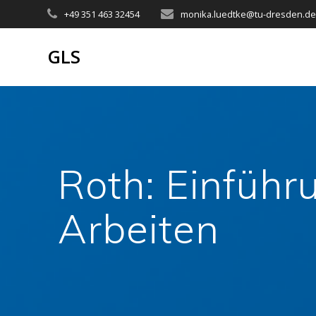
Zum
+49 351 463 32454
monika.luedtke@tu-dresden.d
Inhalt
springen
GLS
Roth: Einführ
Arbeiten