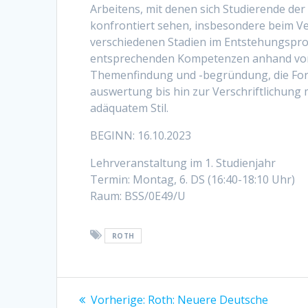
Arbeitens, mit denen sich Studierende de
konfrontiert sehen, insbesondere beim Ver
verschiedenen Stadien im Entstehungsproz
entsprechenden Kompetenzen anhand von p
Themenfindung und -begründung, die Form
auswertung bis hin zur Verschriftlichung 
adäquatem Stil.
BEGINN: 16.10.2023
Lehrveranstaltung im 1. Studienjahr
Termin: Montag, 6. DS (16:40-18:10 Uhr)
Raum: BSS/0E49/U
ROTH
Beitragsnavigation
Vorherige:
Vorheriger
Roth: Neuere Deutsche