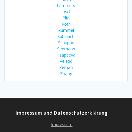
Lammers
Lasch
Plitt
Roth
Rummel
Sahlbach
Schuppe
Seemann
Tsapaeva
Veletić
Zeman
Zhang
Impressum und Datenschutzerklärung
Impressum