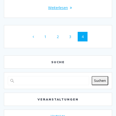
Weiterlesen
Beitragsnavigation
Seite
1
Seite
2
Seite
3
Seite
4
SUCHE
Suchen
VERANSTALTUNGEN