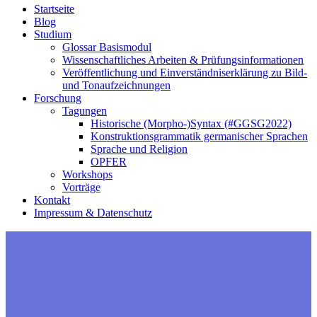
Startseite
Blog
Studium
Glossar Basismodul
Wissenschaftliches Arbeiten & Prüfungsinformationen
Veröffentlichung und Einverständniserklärung zu Bild-
und Tonaufzeichnungen
Forschung
Tagungen
Historische (Morpho-)Syntax (#GGSG2022)
Konstruktions­grammatik germani­scher Sprachen
Sprache und Religion
OPFER
Workshops
Vorträge
Kontakt
Impressum & Datenschutz