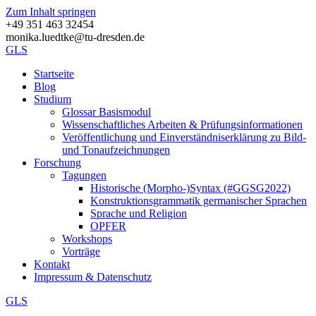
Zum Inhalt springen
+49 351 463 32454
monika.luedtke@tu-dresden.de
GLS
Startseite
Blog
Studium
Glossar Basismodul
Wissenschaftliches Arbeiten & Prüfungsinformationen
Veröffentlichung und Einverständniserklärung zu Bild-
und Tonaufzeichnungen
Forschung
Tagungen
Historische (Morpho-)Syntax (#GGSG2022)
Konstruktions­grammatik germani­scher Sprachen
Sprache und Religion
OPFER
Workshops
Vorträge
Kontakt
Impressum & Datenschutz
GLS