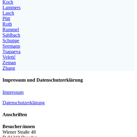
Koch
Lammers
Lasch
Plitt
Roth
Rummel
Sahlbach
Schuppe
Seemann
Tsapaeva
Veletić
Zeman
Zhang
Impressum und Datenschutzerklärung
Impressum
Datenschutzerklärung
Anschriften
Besucher:innen
Wiener Straße 48