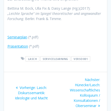
Bettina M. Bock, Ulla Fix & Daisy Lange (Hg.)(2017):
„Leichte Sprache“ im Spiegel theoretischer und angewandter
Forschung
. Berlin: Frank & Timme.
Seminarplan
(*.pdf)
Präsentation
(*.pdf)
LASCH
SERVICELEARNING
VERSO001
Beitragsnavigation
Nächster:
Nächs
Hünecke/Lasch:
Beitrag
Vorherige:
Vorheriger
Lasch:
Wissenschaftliches
Diskurssemantik:
Beitrag:
Kolloquium /
Ideologie und Macht
Konsultationen /
Oberseminar