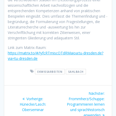
wissenschaftlichen Arbeit nachvollzogen und die
entsprechenden Kompetenzen anhand von praktischen
Beispielen eingeübt. Dies umfasst die Themenfindung und -
begründung, die Formulierung von Fragestellungen, die
Literaturrecherche und -auswertung bis hin zur
Verschriftlichung mit korrekten Zitierweisen, einer
stringenten Gliederung und adäquatem Stil.
Link zum Matrix-Raum:
https://matrix.to/#/!yfcRTmiscOTdRMaioa:tu-dresden.de?
via=tu-dresden.de
EKWISSARBEITEN
SAHLBACH
Beitragsnavigation
Nächster:
Nächs
Vorherige:
Vorheriger
Frommherz/Schuppe:
Beitrag
Hünecke/Lasch:
Beitrag:
Programmieren lernen
Oberseminar
und sprachhistorisch
anwenden