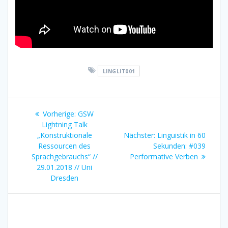
LINGLIT001
Beitragsnavigation
Vorherige:
Vorheriger
GSW
Lightning Talk
Beitrag:
„Konstruktionale
Nächster:
Nächster
Linguistik in 60
Ressourcen des
Sekunden: #039
Beitrag:
Sprachgebrauchs“ //
Performative Verben
29.01.2018 // Uni
Dresden