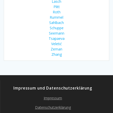
Lasch
Plitt
Roth
Rummel
Sahlbach
Schuppe
Seemann
Tsapaeva
Veletić
Zeman
Zhang
Impressum und Datenschutzerklärung
Impressum
Datenschutzerklärung