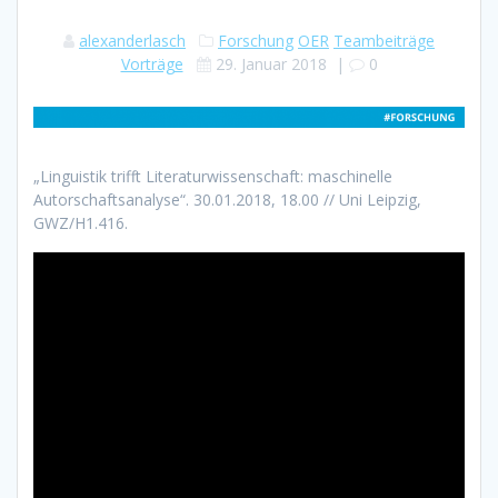
alexanderlasch
Forschung
OER
Teambeiträge
Vorträge
29. Januar 2018
|
0
„Linguistik trifft Literaturwissenschaft: maschinelle
Autorschaftsanalyse“. 30.01.2018, 18.00 // Uni Leipzig,
GWZ/H1.416.