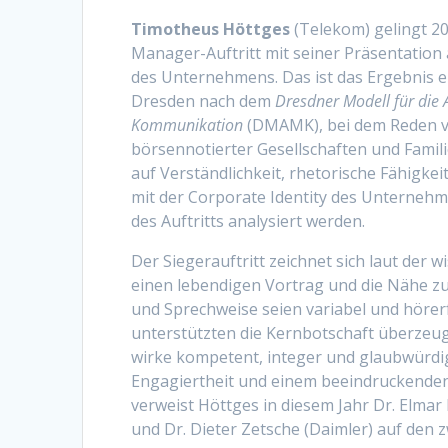
Timotheus Höttges
(Telekom) gelingt 2
Manager-Auftritt mit seiner Präsentatio
des Unternehmens. Das ist das Ergebnis e
Dresden nach dem
Dresdner Modell für die
Kommunikation
(DMAMK), bei dem Reden v
börsennotierter Gesellschaften und Famil
auf Verständlichkeit, rhetorische Fähigke
mit der Corporate Identity des Unterneh
des Auftritts analysiert werden.
Der Siegerauftritt zeichnet sich laut der w
einen lebendigen Vortrag und die Nähe z
und Sprechweise seien variabel und hörer
unterstützten die Kernbot­schaft überze
wirke kompetent, integer und glaubwürdig 
Engagiertheit und einem beeindruckende
verweist Höttges in diesem Jahr Dr. Elmar
und Dr. Dieter Zetsche (Daimler) auf den z