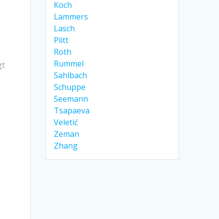
Koch
Lammers
Lasch
n
Plitt
Roth
Rummel
gt
Sahlbach
Schuppe
Seemann
Tsapaeva
Veletić
6
Zeman
Zhang