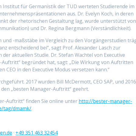
m Institut für Germanistik der TUD werteten Studierende im
ernehmenspräsentationen aus. Dr. Evelyn Koch, in deren
kt der rhetorischen Gestaltung lag, wurde unterstützt vo
unikation) und Dr. Regina Bergmann (Verständlichkeit).
 und -maßstäbe im Vergleich zu den Vorgängerstudien trä
z entscheidend bei“, sagt Prof. Alexander Lasch zur
der aktuellen Studie. Dr. Stefan Wachtel von Executive
uftritt“ begründet hat, sagt: „Die Wirkung von Auftritten
inen CEO in den Executive Modus versetzen kann.“
rchgeführt. 2017 wurden Bill McDermott, CEO SAP, und 201
 den „besten Manager-Auftritt“ geehrt.
Auftritt“ finden Sie online unter
http://bester-manager-
de/tag/dmamk/
.
en.de
·
+49 351 463 32454