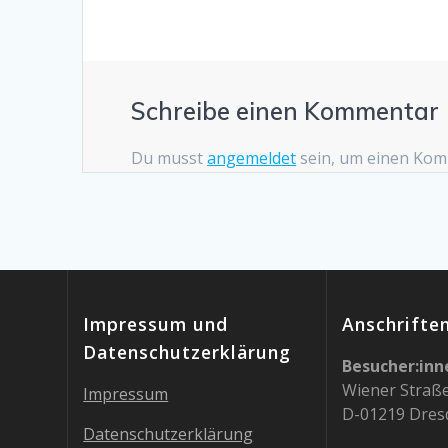
Schreibe einen Kommentar
Du musst
angemeldet
sein, um einen Ko
Impressum und
Anschrifte
Datenschutzerklärung
Besucher:inn
Wiener Straß
Impressum
D-01219 Dres
Datenschutzerklärung