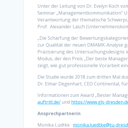
Unter der Leitung von Dr. Evelyn Koch vo
Seminar „Management­kommunikation“ Unt
Verantwortung der thematische Schwerpun
Prof. Alexander Lasch (Unternehmenskomm
„Die Schärfung der Bewertungskategorien
zur Qualität der neuen DMAMK-Analyse gan
Präzisierung des Untersuchungsdesigns in 
Modus, der den Preis „Der beste Manager-A
zeigt, wie gut professionelle Vorarbeit e
Die Studie wurde 2018 zum dritten Mal du
Dr. Elmar Degenhart, CEO Continental, für
Informationen zum Award „Bester Manager-
auftritt.de/
und
https://www.gls-dresden.
Ansprechpartnerin
Monika Lüdtke ·
monika.luedtke@tu-dresd