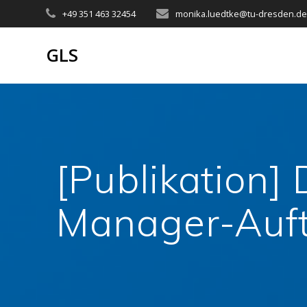
Zum
+49 351 463 32454
monika.luedtke@tu-dresden.d
Inhalt
springen
GLS
[Publikation]
Manager-Auft