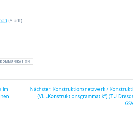
oad
(*.pdf)
SKOMMUNIKATION
z im
Nächster:
Nächster
Konstruktionsnetzwerk / Konstrukt
nnen
(VL „Konstruktionsgrammatik“) (TU Dresde
Beitrag:
GS