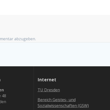
mmentar abzugeben.
n
Internet
en
TU Dresden
e 48
Bereich Geistes- und
den
Sozialwissenschaften (GSW)