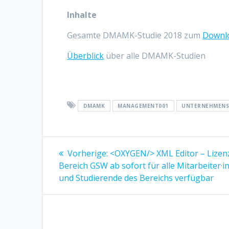
Inhalte
Gesamte DMAMK-Studie 2018 zum
Downl
Überblick
über alle DMAMK-Studien
DMAMK
MANAGEMENT001
UNTERNEHMEN
Beitragsnavigation
Vorherige:
Vorheriger
<OXYGEN/> XML Editor – Lizen
Bereich GSW ab sofort für alle Mitarbeiter·i
Beitrag:
und Studierende des Bereichs verfügbar