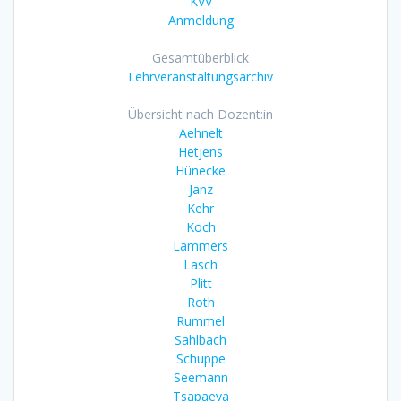
KVV
Anmeldung
Gesamtüberblick
Lehrveranstaltungsarchiv
Übersicht nach Dozent:in
Aehnelt
Hetjens
Hünecke
Janz
Kehr
Koch
Lammers
Lasch
Plitt
Roth
Rummel
Sahlbach
Schuppe
Seemann
Tsapaeva