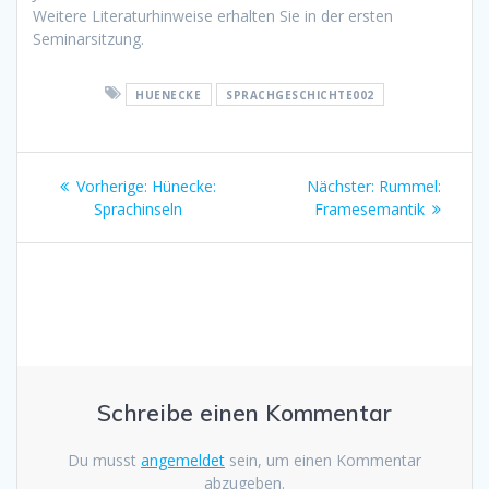
Weitere Literaturhinweise erhalten Sie in der ersten
Seminarsitzung.
HUENECKE
SPRACHGESCHICHTE002
Beitragsnavigation
Vorherige:
Vorheriger
Hünecke:
Nächster:
Nächster
Rummel:
Sprachinseln
Beitrag:
Framesemantik
Beitrag:
Schreibe einen Kommentar
Du musst
angemeldet
sein, um einen Kommentar
abzugeben.