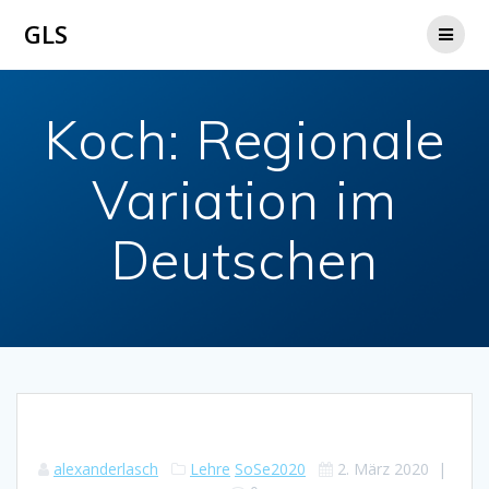
Zum
GLS
Inhalt
springen
Koch: Regionale
Variation im
Deutschen
alexanderlasch
Lehre
SoSe2020
2. März 2020
|