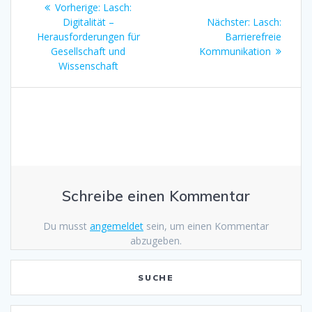
Beitragsnavigation
Vorherige:
Vorheriger
Lasch:
Digitalität –
Beitrag:
Nächster:
Nächster
Lasch:
Herausforderungen für
Barrierefreie
Beitrag:
Gesellschaft und
Kommunikation
Wissenschaft
Schreibe einen Kommentar
Du musst
angemeldet
sein, um einen Kommentar
abzugeben.
SUCHE