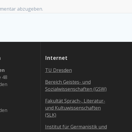
mmentar abzugeben.
n
Internet
en
TU Dresden
e 48
Bereich Geistes- und
den
Sozialwissenschaften (GSW)
Fakultät Sprach-, Literatur-
und Kultuwissenschaften
den
(SLK)
Institut für Germanistik und