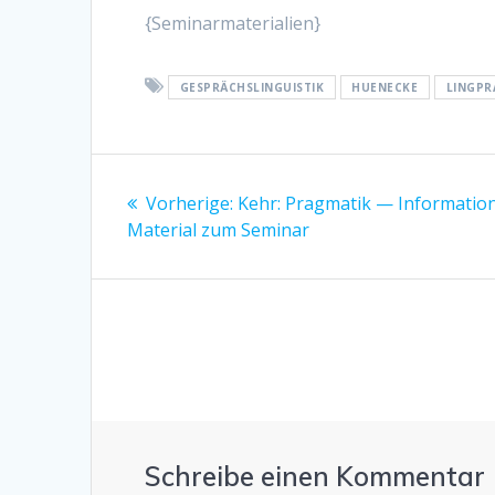
{Seminarmaterialien}
GESPRÄCHSLINGUISTIK
HUENECKE
LINGP
Beitragsnavigation
Vorherige:
Vorheriger
Kehr: Pragmatik — Informatio
Material zum Seminar
Beitrag:
Schreibe einen Kommentar