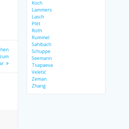
Koch
Lammers
Lasch
Plitt
Roth
Rummel
Sahlbach
ühen
Schuppe
 zum
Seemann
ar
Tsapaeva
Veletić
Zeman
Zhang