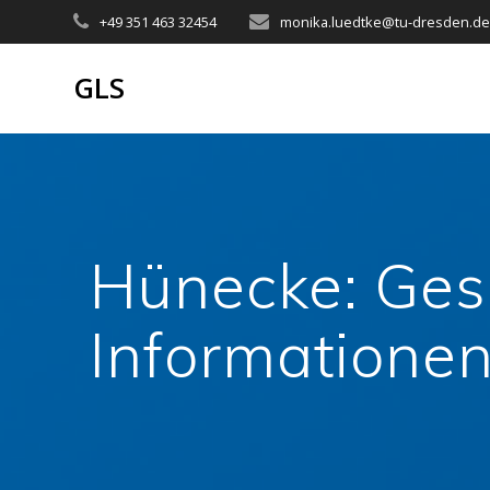
Zum
+49 351 463 32454
monika.luedtke@tu-dresden.d
Inhalt
springen
GLS
Hünecke: Ges
Informatione