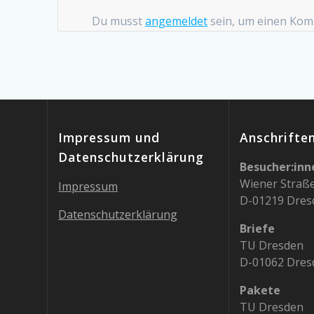
Du musst
angemeldet
sein, um einen Ko
Impressum und
Anschrifte
Datenschutzerklärung
Besucher:inn
Wiener Straß
Impressum
D-01219 Dres
Datenschutzerklärung
Briefe
TU Dresden
D-01062 Dres
Pakete
TU Dresden