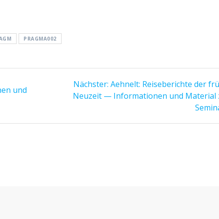
RAGM
PRAGMA002
Nächster:
Nächster
Aehnelt: Reiseberichte der fr
nen und
Neuzeit — Informationen und Material
Beitrag:
Semin