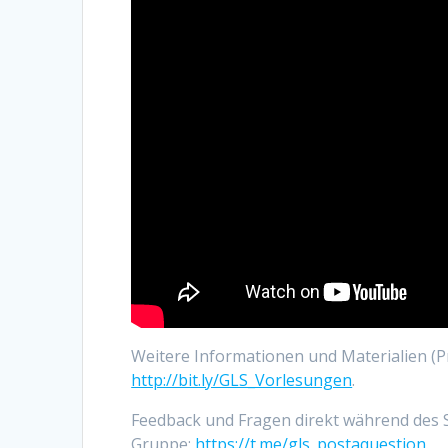
Weitere Informationen und Materialien (
http://bit.ly/GLS_Vorlesungen
.
Feedback und Fragen direkt während des S
Gruppe:
https://t.me/gls_postaquestion
.