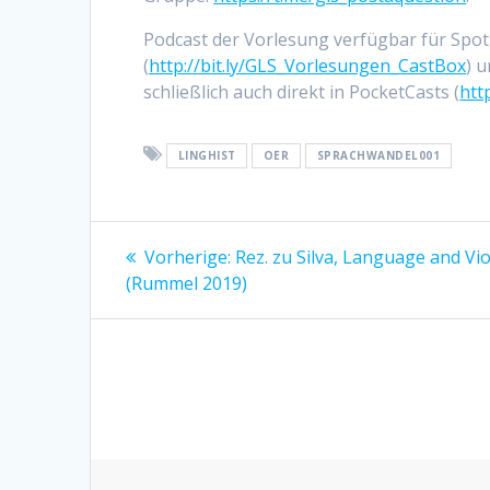
Podcast der Vorlesung verfügbar für Spoti
(
http://bit.ly/GLS_Vorlesungen_CastBox
) 
schließlich auch direkt in PocketCasts (
htt
LINGHIST
OER
SPRACHWANDEL001
Beitragsnavigation
Vorherige:
Vorheriger
Rez. zu Silva, Language and Vi
(Rummel 2019)
Beitrag: