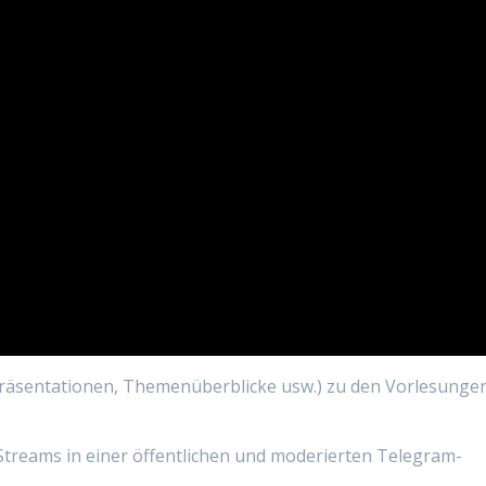
Präsentationen, Themenüberblicke usw.) zu den Vorlesungen
treams in einer öffentlichen und moderierten Telegram-