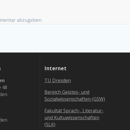
mmentar abzugeben.
n
Internet
en
TU Dresden
e 48
Bereich Geistes- und
den
Sozialwissenschaften (GSW)
Fakultät Sprach-, Literatur-
und Kultuwissenschaften
den
(SLK)