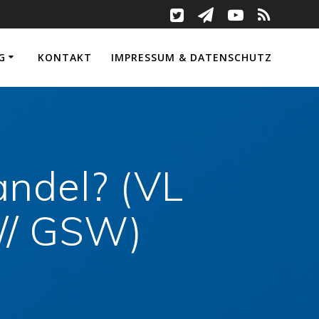
G
KONTAKT
IMPRESSUM & DATENSCHUTZ
ndel? (VL
// GSW)