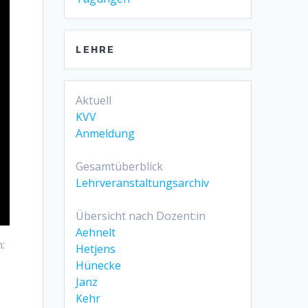
LEHRE
Aktuell
KVV
Anmeldung
Gesamtüberblick
Lehrveranstaltungsarchiv
Übersicht nach Dozent:in
Aehnelt
:
Hetjens
Hünecke
Janz
Kehr