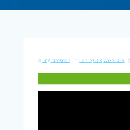
ling_dresden
Lehre
OER
WiSe2019