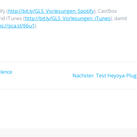
fy (
http://bit.ly/GLS_Vorlesungen_Spotify
), CastBox
und iTunes (
http://bit.ly/GLS_Vorlesungen_iTunes
), damit
ps://pca.st/66u1
).
olence
Nächster:
Nächster
Test Heyoya-Plug
Beitrag: