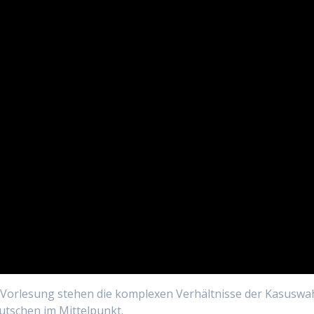
er Vorlesung stehen die komplexen Verhältnisse der Kasuswa
utschen im Mittelpunkt.