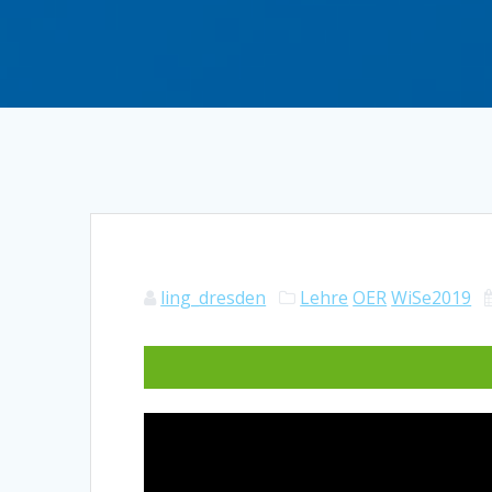
ling_dresden
Lehre
OER
WiSe2019