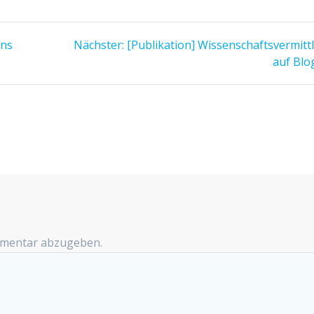
ons
Nächster:
Nächster
[Publikation] Wissenschaftsvermitt
Beitrag:
auf Blo
mmentar abzugeben.