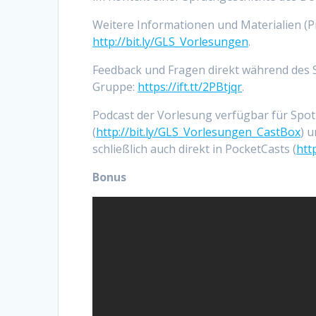
Weitere Informationen und Materialien (
http://bit.ly/GLS_Vorlesungen
.
Feedback und Fragen direkt während des S
Gruppe:
https://ift.tt/2PBtjqr
.
Podcast der Vorlesung verfügbar für Spoti
(
http://bit.ly/GLS_Vorlesungen_CastBox
) 
schließlich auch direkt in PocketCasts (
htt
Bonus