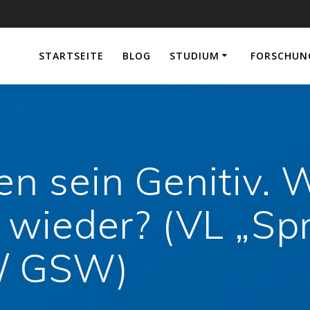
e
STARTSEITE
BLOG
STUDIUM
FORSCHUN
 sein Genitiv. W
 wieder? (VL „Sp
// GSW)