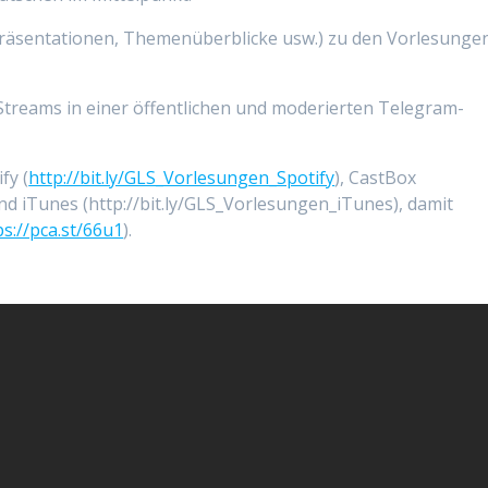
Präsentationen, Themenüberblicke usw.) zu den Vorlesungen
treams in einer öffentlichen und moderierten Telegram-
fy (
http://bit.ly/GLS_Vorlesungen_Spotify
), CastBox
und iTunes (http://bit.ly/GLS_Vorlesungen_iTunes), damit
ps://pca.st/66u1
).