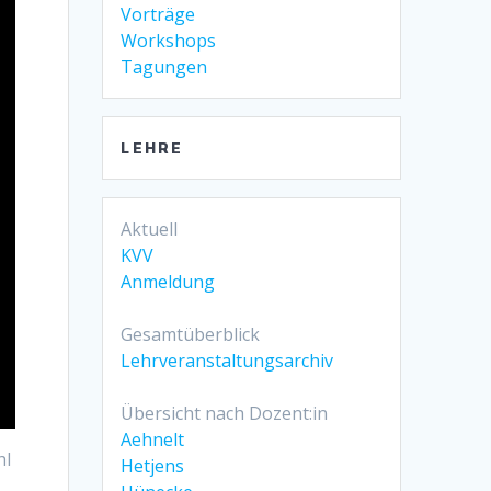
Vorträge
Workshops
Tagungen
LEHRE
Aktuell
KVV
Anmeldung
Gesamtüberblick
Lehrveranstaltungsarchiv
Übersicht nach Dozent:in
Aehnelt
hl
Hetjens