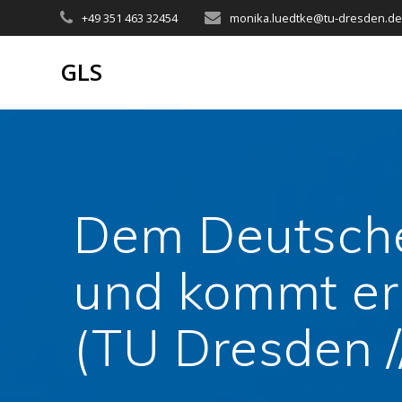
Zum
+49 351 463 32454
monika.luedtke@tu-dresden.d
Inhalt
springen
GLS
Dem Deutschen
und kommt er
(TU Dresden 