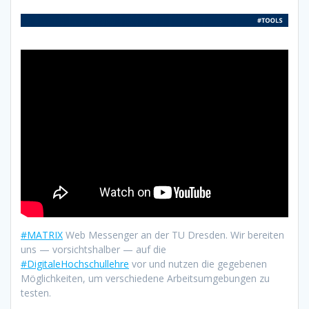
#MATRIX
Web Messenger an der TU Dresden. Wir bereiten
uns — vorsichtshalber — auf die
#DigitaleHochschullehre
vor und nutzen die gegebenen
Möglichkeiten, um verschiedene Arbeitsumgebungen zu
testen.