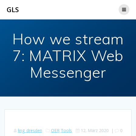
Zum
GLS
Inhalt
springen
How we stream
7: MATRIX Web
Messenger
ling_dresden
OER
Tools
12. März 2020
|
0