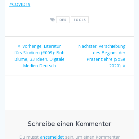
#COVID19
OER
TOOLS
Beitragsnavigation
Vorherige:
Vorheriger
Literatur
Nächster:
Nächster
Verschiebung
fürs Studium (#009): Bob
Beitrag:
des Beginns der
Beitrag:
Blume, 33 Ideen. Digitale
Präsenzlehre (SoSe
Medien Deutsch
2020)
Schreibe einen Kommentar
Du musst
angemeldet
sein, um einen Kommentar