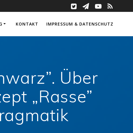
G
KONTAKT
IMPRESSUM & DATENSCHUTZ
chwarz”. Über
zept „Rasse”
pragmatik