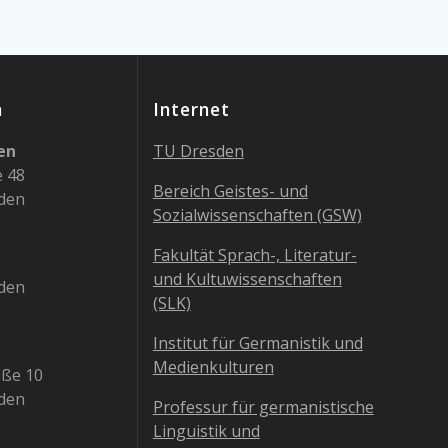
n
Internet
en
TU Dresden
e 48
Bereich Geistes- und
den
Sozialwissenschaften (GSW)
Fakultät Sprach-, Literatur-
und Kultuwissenschaften
den
(SLK)
Institut für Germanistik und
Medienkulturen
aße 10
den
Professur für germanistische
Linguistik und