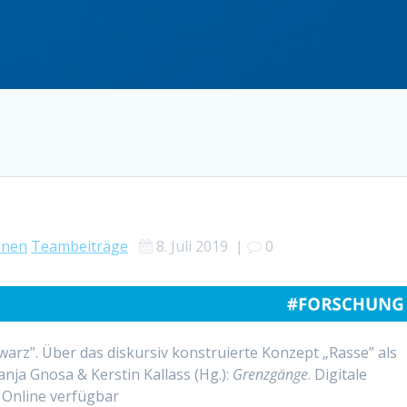
onen
Teambeiträge
8. Juli 2019
|
0
warz”. Über das diskursiv konstruierte Konzept „Rasse” als
nja Gnosa & Kerstin Kallass (Hg.):
Grenzgänge
. Digitale
. Online verfügbar