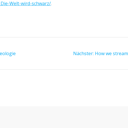
Die-Welt-wird-schwarz/
.
eologie
Nächster:
Nächster
How we stream
Beitrag: