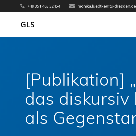
Zum
+49 351 463 32454
monika.luedtke@tu-dresden.d
Inhalt
springen
GLS
[Publikation]
das diskursiv
als Gegensta