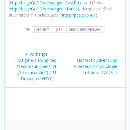
(
http://bit.ly/GLS_Vorlesungen_CastBox
) und iTunes
(
http://bit.ly/GLS_Vorlesungen_iTunes
), damit schließlich
auch direkt in PocketCasts (
https://pca.st/66u1
).
LINGHIST
OER
SPRACHWANDEL001
Beitragsnavigation
Vorherige:
Vorheriger
Marginalisierung des
Beitrag:
Nächster:
Nächster
Advent und
Niederdeutschen? (VL
Abenteuer? Etymologie
Beitrag:
„Sprachwandel“) (TU
mit dem DWDS
Dresden // GSW)