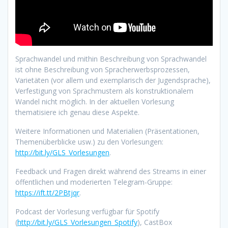
Sprachwandel und mithin Beschreibung von Sprachwandel
ist ohne Beschreibung von Spracherwerbsprozessen,
Varietäten (vor allem und exemplarisch der Jugendsprache),
Verfestigung von Sprachmustern als konstruktionalem
Wandel nicht möglich. In der aktuellen Vorlesung
thematisiere ich genau diese Aspekte.
Weitere Informationen und Materialien (Präsentationen,
Themenüberblicke usw.) zu den Vorlesungen:
http://bit.ly/GLS_Vorlesungen
.
Feedback und Fragen direkt während des Streams in einer
öffentlichen und moderierten Telegram-Gruppe:
https://ift.tt/2PBtjqr
.
Podcast der Vorlesung verfügbar für Spotify
(
http://bit.ly/GLS_Vorlesungen_Spotify
), CastBox