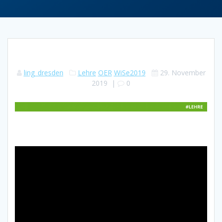
ling_dresden
Lehre
OER
WiSe2019
29. November
2019
|
0