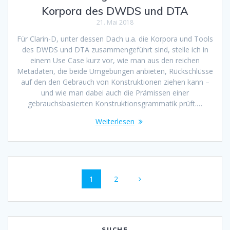
Korpora des DWDS und DTA
21. Mai 2018
Für Clarin-D, unter dessen Dach u.a. die Korpora und Tools
des DWDS und DTA zusammengeführt sind, stelle ich in
einem Use Case kurz vor, wie man aus den reichen
Metadaten, die beide Umgebungen anbieten, Rückschlüsse
auf den den Gebrauch von Konstruktionen ziehen kann –
und wie man dabei auch die Prämissen einer
gebrauchsbasierten Konstruktionsgrammatik prüft.…
Weiterlesen
Beitragsnavigation
Seite
1
Seite
2
SUCHE