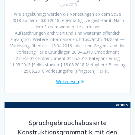
1. Juni 2018
Wie angekündigt werden die Vorlesungen ab dem SoSe
2018 ab dem 20.04.2018 regelmäßig live gestreamt. Nach
dem Stream werden die einzelnen
Aufzeichnungen archiviert und sind weiterhin öffentlich
zugänglich. Weitere Informationen: https://ift.tt/2HzXsaI ~~
Vorlesungsüberblick: 13.04.2018 Inhalt und Gegenstand der
Vorlesung Teil I: Grundlagen 20.04.2018 Embodiment
27.04.2018 Entrenchment 04.05.2018 Kategorisierung
11.05.2018 [Selbststudium] 18.05.2018 Metapher / Blending
25.05.2018 vorlesungsfrei (Pfingsten) Teil II:…
Weiterlesen
Sprachgebrauchsbasierte
Konstruktionsgrammatik mit den