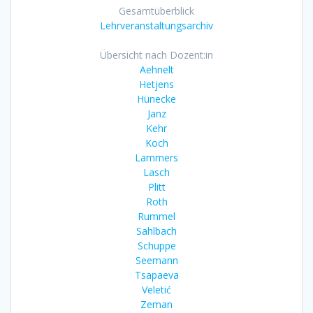
Gesamtüberblick
Lehrveranstaltungsarchiv
Übersicht nach Dozent:in
Aehnelt
Hetjens
Hünecke
Janz
Kehr
Koch
Lammers
Lasch
Plitt
Roth
Rummel
Sahlbach
Schuppe
Seemann
Tsapaeva
Veletić
Zeman