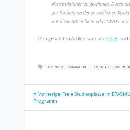
Konstruktionen zu gewinnen. Durch di
zur Produktion der sprachlichen Struk
Für diese Arbeit bieten das DWDS und 
Den gesamten Artikel kann man
hier
nach
KOGNITIVE GRAMMATIK
KOGNITIVE LINGUISTI
Beitragsnavigation
Vorherige:
Vorheriger
Freie Studienplätze im ERASM
Programm
Beitrag: