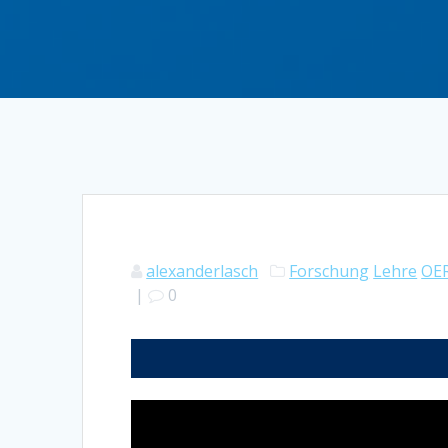
alexanderlasch
Forschung
Lehre
OE
|
0