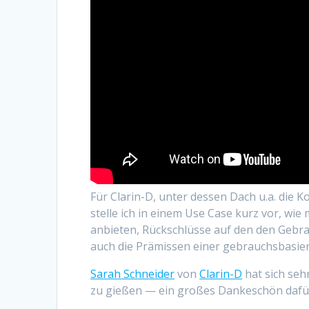
Für Clarin-D, unter dessen Dach u.a. di
stelle ich in einem Use Case kurz vor, w
anbieten, Rückschlüsse auf den den Gebr
auch die Prämissen einer gebrauchsbasie
Sarah Schneider
von
Clarin-D
hat sich seh
zu gießen — ein großes Dankeschön dafü