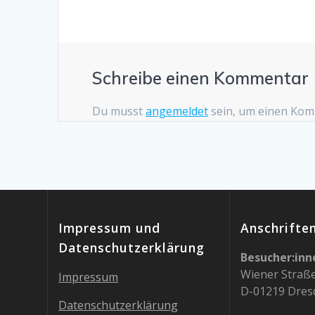
Schreibe einen Kommentar
Du musst
angemeldet
sein, um einen Ko
Impressum und
Anschrifte
Datenschutzerklärung
Besucher:inn
Wiener Straß
Impressum
D-01219 Dres
Datenschutzerklärung