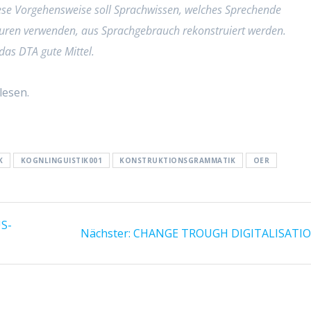
ese Vorgehensweise soll Sprachwissen, welches Sprechende
turen verwenden, aus Sprachgebrauch rekonstruiert werden.
das DTA gute Mittel.
lesen.
K
KOGNLINGUISTIK001
KONSTRUKTIONSGRAMMATIK
OER
US-
Nächster:
Nächster
CHANGE TROUGH DIGITALISATI
Beitrag: