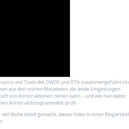
e Korpora und Tools des DWDS und DTA zusammengeführt sin
ie man aus den reichen Metadaten, die beide Umgebungen
auch von Konstruktionen ziehen kann – und wie man dabei
rten Konstruktionsgrammatik prüft.
r viel Mühe damit gemacht, dieses Video in einen Blogartikel
r: