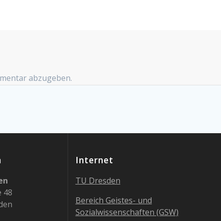
mmentar abzugeben.
n
Internet
en
TU Dresden
e 48
Bereich Geistes- und
den
Sozialwissenschaften (GSW)