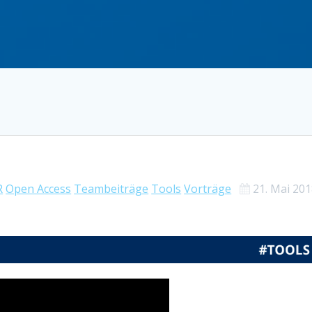
R
Open Access
Teambeiträge
Tools
Vorträge
21. Mai 20