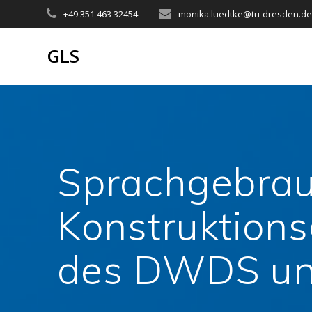
Zum
+49 351 463 32454
monika.luedtke@tu-dresden.d
Inhalt
springen
GLS
Sprachgebrau
Konstruktion
des DWDS u