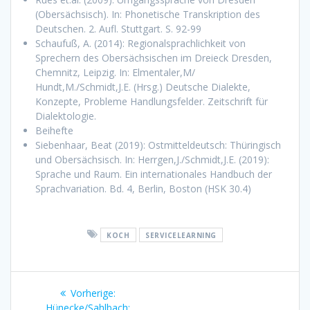
(Obersächsisch). In: Phonetische Transkription des
Deutschen. 2. Aufl. Stuttgart. S. 92-99
Schaufuß, A. (2014): Regionalsprachlichkeit von
Sprechern des Obersächsischen im Dreieck Dresden,
Chemnitz, Leipzig. In: Elmentaler,M/
Hundt,M./Schmidt,J.E. (Hrsg.) Deutsche Dialekte,
Konzepte, Probleme Handlungsfelder. Zeitschrift für
Dialektologie.
Beihefte
Siebenhaar, Beat (2019): Ostmitteldeutsch: Thüringisch
und Obersächsisch. In: Herrgen,J./Schmidt,J.E. (2019):
Sprache und Raum. Ein internationales Handbuch der
Sprachvariation. Bd. 4, Berlin, Boston (HSK 30.4)
KOCH
SERVICELEARNING
Beitragsnavigation
Vorherige:
Vorheriger
Hünecke/Sahlbach:
Beitrag: