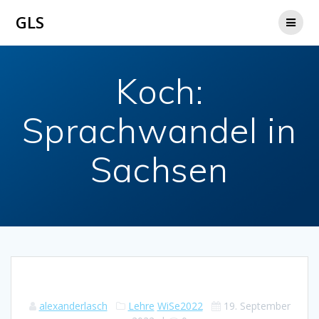
Zum
GLS
Inhalt
springen
Koch:
Sprachwandel in
Sachsen
alexanderlasch
Lehre
WiSe2022
19. September