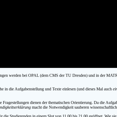
llungen werden bei OPAL (dem CMS der TU Dresden) und in der MATRIX
he in die Aufgabenstellung und Texte einlesen (und dieses Mal auch
ei
 Fragestellungen dienen der thematischen Orientierung. Da die Aufgaben
ändigkeitserklärung
macht die Notwendigkeit sauberen wissenschaftlichen
für die Studierenden in einem Slot von 11.00 bis 21.00 geöffnet. Wie si