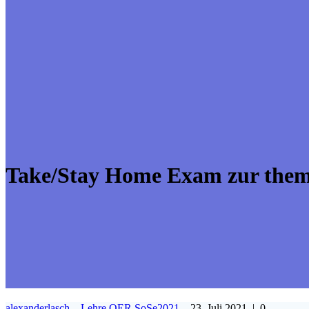
Take/Stay Home Exam zur them
alexanderlasch
Lehre
OER
SoSe2021
23. Juli 2021
|
0