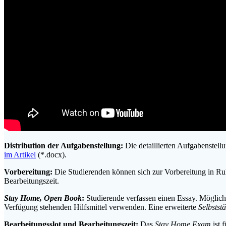
Distribution der Aufgabenstellung:
Die detaillierten Aufgabenste
im Artikel
(*.docx).
Vorbereitung:
Die Studierenden können sich zur Vorbereitung in Ru
Bearbeitungszeit.
Stay Home,
Open Book
:
Studierende verfassen einen Essay. Mögliche
Verfügung stehenden Hilfsmittel verwenden. Eine erweiterte
Selbstst
Bearbeitungsslot und Bearbeitungszeit:
Das
Stay Home Exam
ist 