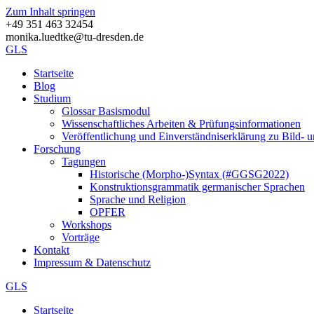
Zum Inhalt springen
+49 351 463 32454
monika.luedtke@tu-dresden.de
GLS
Startseite
Blog
Studium
Glossar Basismodul
Wissenschaftliches Arbeiten & Prüfungsinformationen
Veröffentlichung und Einverständniserklärung zu Bild-
Forschung
Tagungen
Historische (Morpho-)Syntax (#GGSG2022)
Konstruktions­grammatik germani­scher Sprachen
Sprache und Religion
OPFER
Workshops
Vorträge
Kontakt
Impressum & Datenschutz
GLS
Startseite