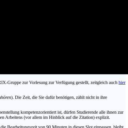
-Gruppe zur Vorlesung zur Verfügung gestellt, zeitgleich auch
hier
nhören
). Die Zeit, die Sie dafür benötigen, zählt nicht in ihre
stellung kompetenzorientiert ist, dürfen Studierende alle ihnen zur
 Arbeitens (vor allem im Hinblick auf die Zitation) explizit.
e die Bearbeitungszeit von 90 Minuten in diesen Slot einpassen, bleibt