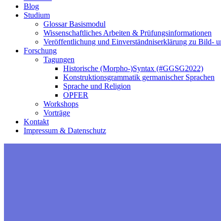
Blog
Studium
Glossar Basismodul
Wissenschaftliches Arbeiten & Prüfungsinformationen
Veröffentlichung und Einverständniserklärung zu Bild-
Forschung
Tagungen
Historische (Morpho-)Syntax (#GGSG2022)
Konstruktions­grammatik germani­scher Sprachen
Sprache und Religion
OPFER
Workshops
Vorträge
Kontakt
Impressum & Datenschutz