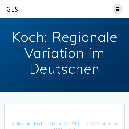
Zum
GLS
Inhalt
springen
Koch: Regionale
Variation im
Deutschen
alexanderlasch
Lehre
WiSe2021
22. September