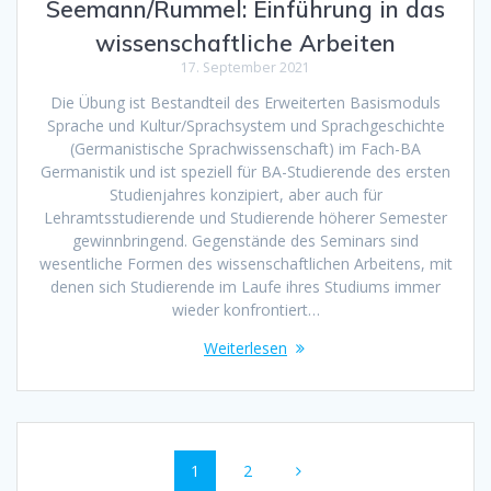
Seemann/Rummel: Einführung in das
wissenschaftliche Arbeiten
17. September 2021
Die Übung ist Bestandteil des Erweiterten Basismoduls
Sprache und Kultur/Sprachsystem und Sprachgeschichte
(Germanistische Sprachwissenschaft) im Fach-BA
Germanistik und ist speziell für BA-Studierende des ersten
Studienjahres konzipiert, aber auch für
Lehramtsstudierende und Studierende höherer Semester
gewinnbringend. Gegenstände des Seminars sind
wesentliche Formen des wissenschaftlichen Arbeitens, mit
denen sich Studierende im Laufe ihres Studiums immer
wieder konfrontiert…
Weiterlesen
Beitragsnavigation
Seite
1
Seite
2