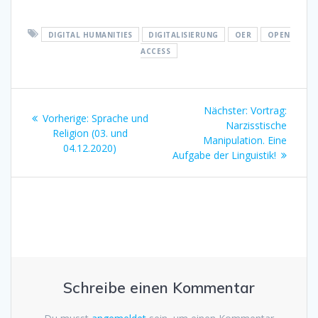
DIGITAL HUMANITIES
DIGITALISIERUNG
OER
OPEN
ACCESS
Beitragsnavigation
Nächster:
Nächster
Vortrag:
Vorherige:
Vorheriger
Sprache und
Narzisstische
Beitrag:
Religion (03. und
Beitrag:
Manipulation. Eine
04.12.2020)
Aufgabe der Linguistik!
Schreibe einen Kommentar