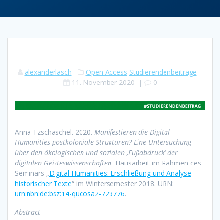
alexanderlasch
Open Access
Studierendenbeiträge
11. November 2020
|
0
Anna Tzschaschel. 2020.
Manifestieren die Digital
Humanities postkoloniale Strukturen? Eine Untersuchung
über den ökologischen und sozialen ‚Fußabdruck‘ der
digitalen Geisteswissenschaften.
Hausarbeit im Rahmen des
Seminars „
Digital Humanities: Erschließung und Analyse
historischer Texte
“ im Wintersemester 2018. URN:
urn:nbn:de:bsz:14-qucosa2-729776
.
Abstract