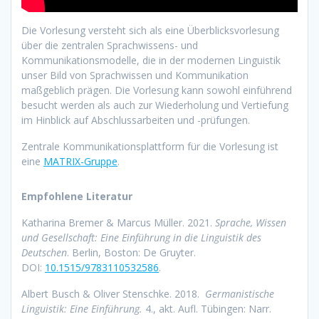
Die Vorlesung versteht sich als eine Überblicksvorlesung
über die zentralen Sprachwissens- und
Kommunikationsmodelle, die in der modernen Linguistik
unser Bild von Sprachwissen und Kommunikation
maßgeblich prägen. Die Vorlesung kann sowohl einführend
besucht werden als auch zur Wiederholung und Vertiefung
im Hinblick auf Abschlussarbeiten und -prüfungen.
Zentrale Kommunikationsplattform für die Vorlesung ist
eine
MATRIX-Gruppe
.
Empfohlene Literatur
Katharina Bremer & Marcus Müller. 2021.
Sprache, Wissen
und Gesellschaft: Eine Einführung in die Linguistik des
Deutschen
. Berlin, Boston: De Gruyter.
DOI:
10.1515/9783110532586
.
Albert Busch & Oliver Stenschke. 2018.
Germanistische
Linguistik: Eine Einführung.
4., akt. Aufl. Tübingen: Narr.