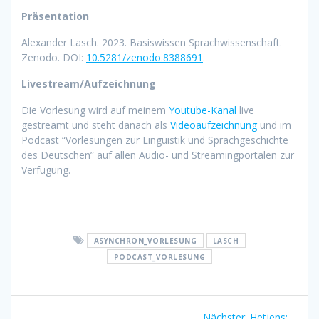
Präsentation
Alexander Lasch. 2023. Basiswissen Sprachwissenschaft.
Zenodo. DOI:
10.5281/zenodo.8388691
.
Livestream/Aufzeichnung
Die Vorlesung wird auf meinem
Youtube-Kanal
live
gestreamt und steht danach als
Videoaufzeichnung
und im
Podcast
“Vorlesungen zur Linguistik und Sprachgeschichte
des Deutschen” auf allen Audio- und Streamingportalen
zur
Verfügung.
ASYNCHRON_VORLESUNG
LASCH
PODCAST_VORLESUNG
Beitragsnavigation
Nächster:
Nächster
Hetjens: