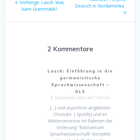
Vorherige:
Vorheriger
Lasch: Was
Deutsch in Nordamerika
Beitrag:
kann Grammatik?
Beitrag:
2 Kommentare
Lasch: Einführung in die
germanistische
Sprachwissenschaft –
GLS
8. September 2023 um 17:26 Uhr
[…] und asynchron angeboten
(Youtube | Spotify) und im
Wintersemester im Rahmen der
Vorlesung “Basiswissen
Sprachwissenschaft” komplett