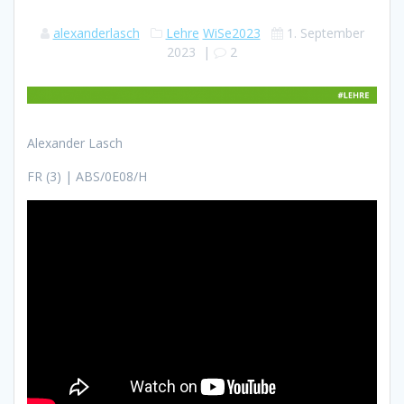
alexanderlasch
Lehre
WiSe2023
1. September
2023
|
2
Alexander Lasch
FR (3) | ABS/0E08/H