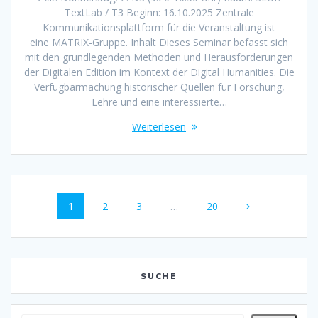
TextLab / T3 Beginn: 16.10.2025 Zentrale
Kommunikationsplattform für die Veranstaltung ist
eine MATRIX-Gruppe. Inhalt Dieses Seminar befasst sich
mit den grundlegenden Methoden und Herausforderungen
der Digitalen Edition im Kontext der Digital Humanities. Die
Verfügbarmachung historischer Quellen für Forschung,
Lehre und eine interessierte…
Weiterlesen
Beitragsnavigation
Seite
1
Seite
2
Seite
3
…
Seite
20
SUCHE