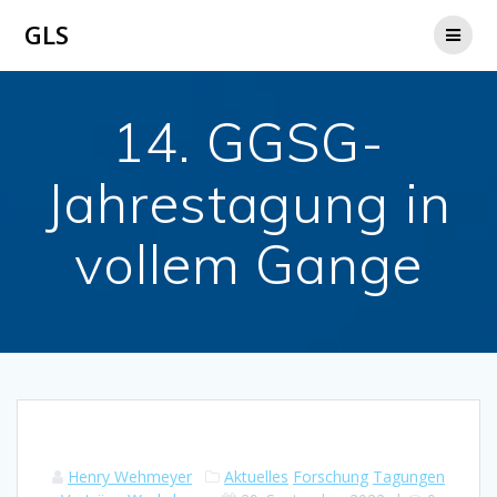
Zum
GLS
Inhalt
springen
14. GGSG-
Jahrestagung in
vollem Gange
Henry Wehmeyer
Aktuelles
Forschung
Tagungen