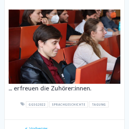
... erfreuen die Zuhörer:innen.
GGSG2022
SPRACHGESCHICHTE
TAGUNG
Beitragsnavigation
Vorherige:
Vorheriger