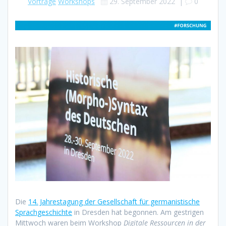
Vorträge
Workshops
29. September 2022
|
0
Die
14. Jahrestagung der Gesellschaft für germanistische
Sprachgeschichte
in Dresden hat begonnen. Am gestrigen
Mittwoch waren beim Workshop
Digitale Ressourcen in der