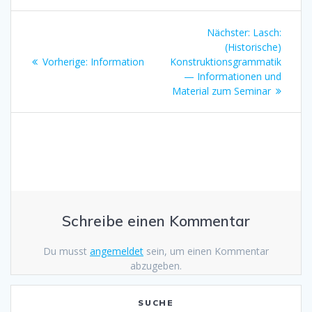
Beitragsnavigation
Nächster:
Nächster
Lasch:
(Historische)
Beitrag:
Vorherige:
Vorheriger
Information
Konstruktionsgrammatik
Beitrag:
— Informationen und
Material zum Seminar
Schreibe einen Kommentar
Du musst
angemeldet
sein, um einen Kommentar
abzugeben.
SUCHE