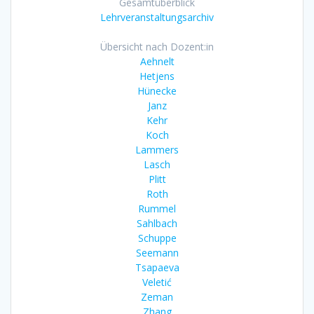
Gesamtüberblick
Lehrveranstaltungsarchiv
Übersicht nach Dozent:in
Aehnelt
Hetjens
Hünecke
Janz
Kehr
Koch
Lammers
Lasch
Plitt
Roth
Rummel
Sahlbach
Schuppe
Seemann
Tsapaeva
Veletić
Zeman
Zhang