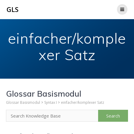
Zum
GLS
Inhalt
springen
einfacher/komple
xer Satz
Glossar Basismodul
Glossar Basismodul
Syntax I
einfacher/komplexer Satz